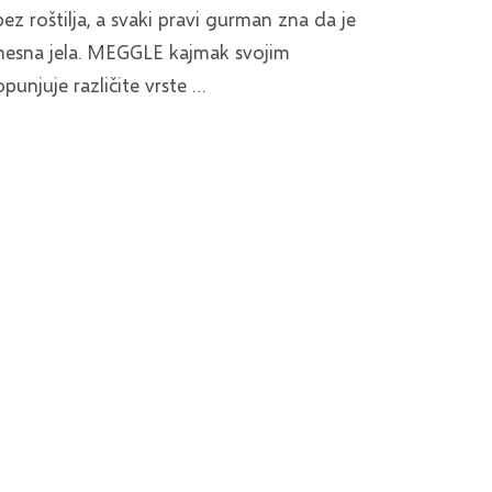
z roštilja, a svaki pravi gurman zna da je
mesna jela. MEGGLE kajmak svojim
njuje različite vrste …