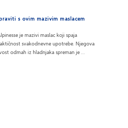
praviti s ovim mazivim maslacem
inesse je mazivi maslac koji spaja
praktičnost svakodnevne upotrebe. Njegova
ivost odmah iz hladnjaka spreman je …