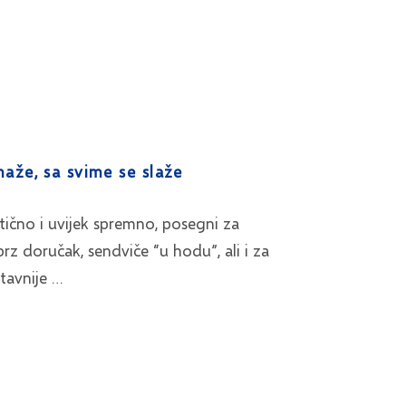
aže, sa svime se slaže
tično i uvijek spremno, posegni za
rz doručak, sendviče “u hodu”, ali i za
stavnije …