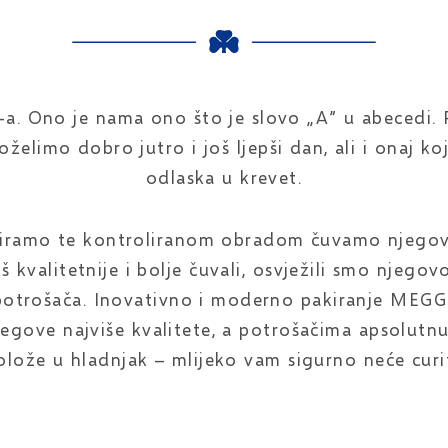
. Ono je nama ono što je slovo „A” u abecedi. Pr
želimo dobro jutro i još ljepši dan, ali i onaj ko
odlaska u krevet.
tiramo te kontroliranom obradom čuvamo njegov
oš kvalitetnije i bolje čuvali, osvježili smo njego
otrošača. Inovativno i moderno pakiranje MEGGL
gove najviše kvalitete, a potrošačima apsolutnu
olože u hladnjak – mlijeko vam sigurno neće curit