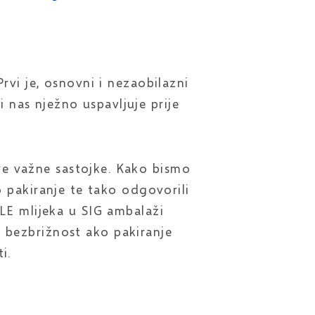
vi je, osnovni i nezaobilazni
ji nas nježno uspavljuje prije
e važne sastojke. Kako bismo
vo pakiranje te tako odgovorili
E mlijeka u SIG ambalaži
 bezbrižnost ako pakiranje
i.