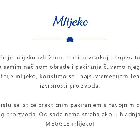
Mlijeko
še je mlijeko izloženo izrazito visokoj temperatu
a samim načinom obrade i pakiranja čuvamo njego
etnije mlijeko, koristimo se i najsuvremenijom t
izvrsnosti proizvoda.
ištu se ističe praktičnim pakiranjem s navojnim
og proizvoda. Od sada nema straha ako u hladnja
MEGGLE mlijeko!