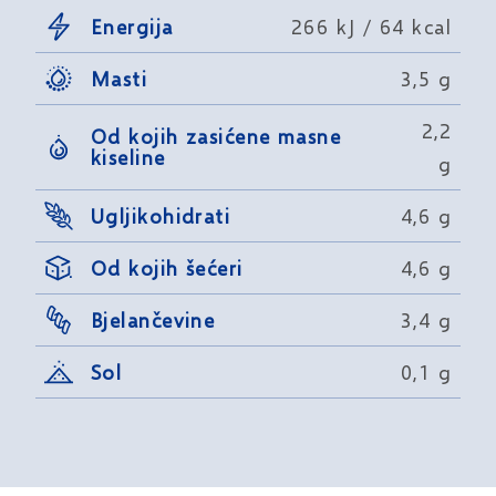
Energija
266 kJ / 64 kcal
Masti
3,5 g
2,2
Od kojih zasićene masne
kiseline
g
Ugljikohidrati
4,6 g
Od kojih šećeri
4,6 g
Bjelančevine
3,4 g
Sol
0,1 g