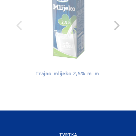
Trajno mlijeko 2,5% m. m.
Trajn
TVRTKA