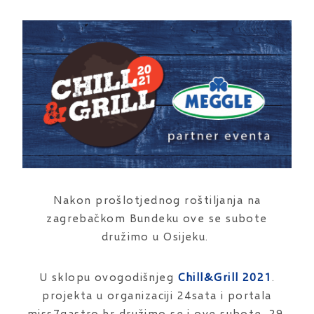
Nakon prošlotjednog roštiljanja na
zagrebačkom Bundeku ove se subote
družimo u Osijeku.
U sklopu ovogodišnjeg
Chill&Grill 2021
.
projekta u organizaciji 24sata i portala
miss7gastro.hr družimo se i ove subote, 29.