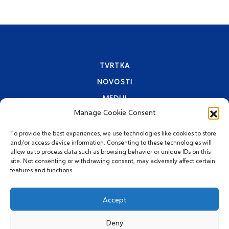
TVRTKA
NOVOSTI
MEDIJI
Manage Cookie Consent
KONTAKTI
PRAVA PRIVATNOSTI
To provide the best experiences, we use technologies like cookies to store
and/or access device information. Consenting to these technologies will
allow us to process data such as browsing behavior or unique IDs on this
site. Not consenting or withdrawing consent, may adversely affect certain
features and functions.
Accept
Deny