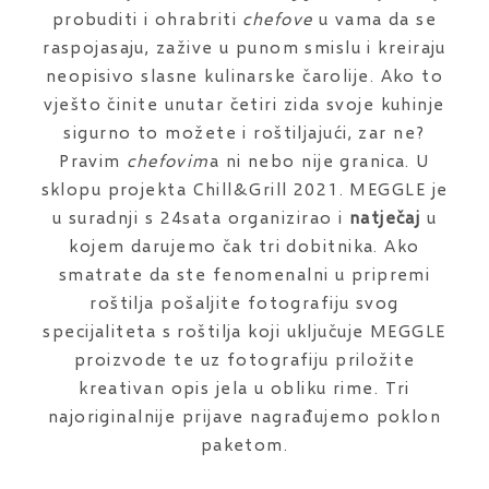
probuditi i ohrabriti
chefove
u vama da se
raspojasaju, zažive u punom smislu i kreiraju
neopisivo slasne kulinarske čarolije. Ako to
vješto činite unutar četiri zida svoje kuhinje
sigurno to možete i roštiljajući, zar ne?
Pravim
chefovim
a ni nebo nije granica. U
sklopu projekta Chill&Grill 2021. MEGGLE je
u suradnji s 24sata organizirao i
natječaj
u
kojem darujemo čak tri dobitnika. Ako
smatrate da ste fenomenalni u pripremi
roštilja pošaljite fotografiju svog
specijaliteta s roštilja koji uključuje MEGGLE
proizvode te uz fotografiju priložite
kreativan opis jela u obliku rime. Tri
najoriginalnije prijave nagrađujemo poklon
paketom.