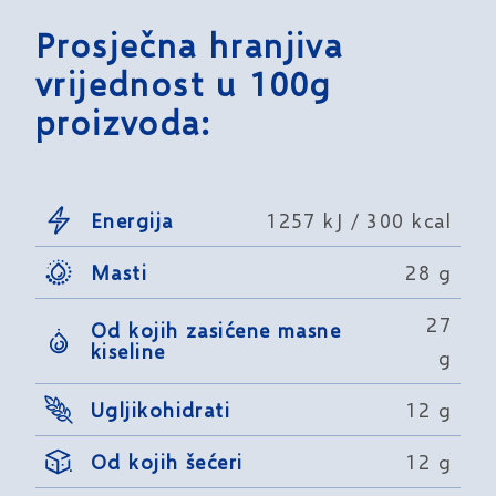
Prosječna hranjiva
vrijednost u 100g
proizvoda:
Energija
1257 kJ / 300 kcal
Masti
28 g
27
Od kojih zasićene masne
kiseline
g
Ugljikohidrati
12 g
Od kojih šećeri
12 g