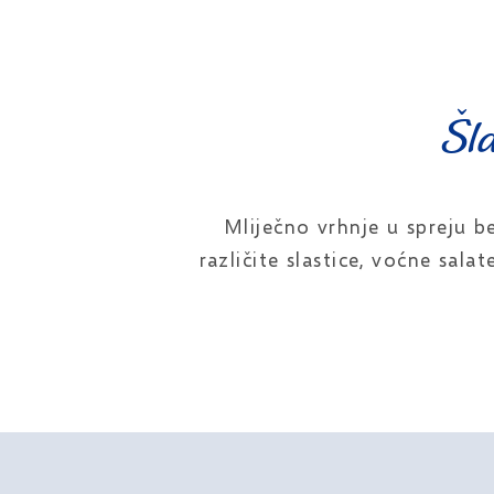
Šla
Mliječno vrhnje u spreju b
različite slastice, voćne sala