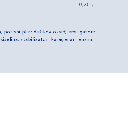
0,20g
 potisni plin: dušikov oksid; emulgatori:
 kiselina; stabilizator: karagenan; enzim