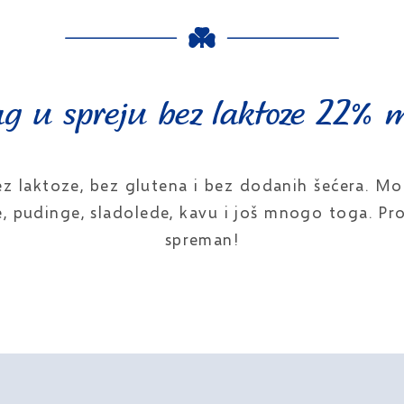
g u spreju bez laktoze 22% 
ez laktoze, bez glutena i bez dodanih šećera. Mož
te, pudinge, sladolede, kavu i još mnogo toga. Pro
spreman!