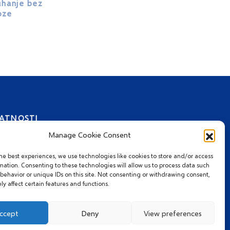
uhanje bez
oze
VATNOSTI
Manage Cookie Consent
he best experiences, we use technologies like cookies to store and/or access
mation. Consenting to these technologies will allow us to process data such
behavior or unique IDs on this site. Not consenting or withdrawing consent,
y affect certain features and functions.
ccept
Deny
View preferences