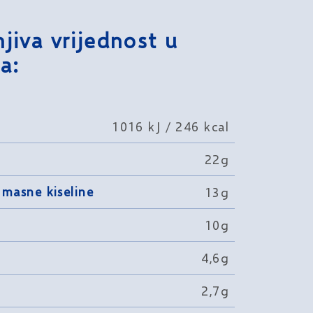
jiva vrijednost u
a:
1016 kJ / 246 kcal
22g
 masne kiseline
13g
10g
4,6g
2,7g