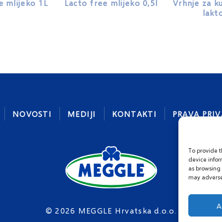
e mlijeko 1L
Lacto free mlijeko 0,5l
Vrhnje za k
lakt
NOVOSTI
MEDIJI
KONTAKTI
PRAVA PRI
To provide t
device infor
as browsing 
may adversel
A
© 2026 MEGGLE Hrvatska d.o.o.