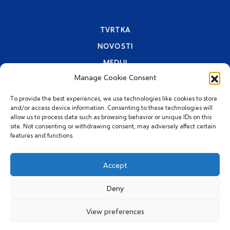
TVRTKA
NOVOSTI
MEDIJI
Manage Cookie Consent
KONTAKTI
PRAVA PRIVATNOSTI
To provide the best experiences, we use technologies like cookies to store
and/or access device information. Consenting to these technologies will
allow us to process data such as browsing behavior or unique IDs on this
site. Not consenting or withdrawing consent, may adversely affect certain
features and functions.
Accept
Deny
© 2026 MEGGLE Hrvatska
d.o.o.
View preferences