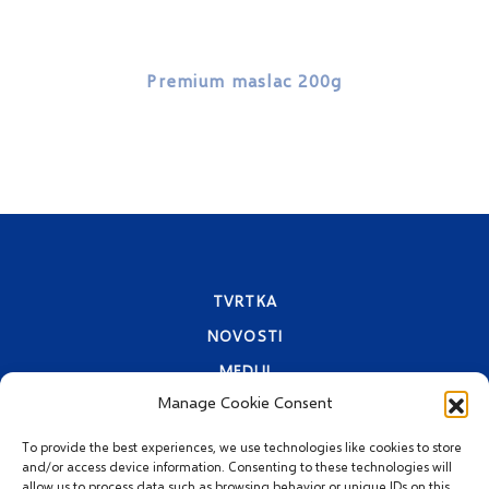
Premium maslac 200g
TVRTKA
NOVOSTI
MEDIJI
Manage Cookie Consent
KONTAKTI
PRAVA PRIVATNOSTI
To provide the best experiences, we use technologies like cookies to store
and/or access device information. Consenting to these technologies will
allow us to process data such as browsing behavior or unique IDs on this