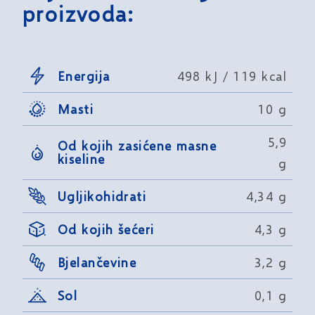
proizvoda:
Energija
498 kJ / 119 kcal
Masti
10 g
5,9
Od kojih zasićene masne
kiseline
g
Ugljikohidrati
4,34 g
Od kojih šećeri
4,3 g
Bjelančevine
3,2 g
Sol
0,1 g