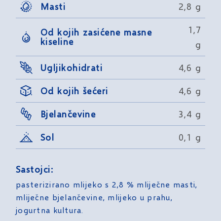
Masti
2,8 g
1,7
Od kojih zasićene masne
kiseline
g
Ugljikohidrati
4,6 g
Od kojih šećeri
4,6 g
Bjelančevine
3,4 g
Sol
0,1 g
Sastojci:
pasterizirano mlijeko s 2,8 % mliječne masti,
mliječne bjelančevine, mlijeko u prahu,
jogurtna kultura.