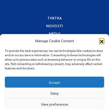
TVRTKA
NOVOSTI
MEDIJI
Manage Cookie Consent
KONTAKTI
PRAVA PRIVATNOSTI
To provide the best experiences, we use technologies like cookies to store
and/or access device information. Consenting to these technologies will
allow us to process data such as browsing behavior or unique IDs on this
site. Not consenting or withdrawing consent, may adversely affect certain
features and functions.
Accept
Deny
© 2026 MEGGLE Hrvatska
d.o.o.
View preferences