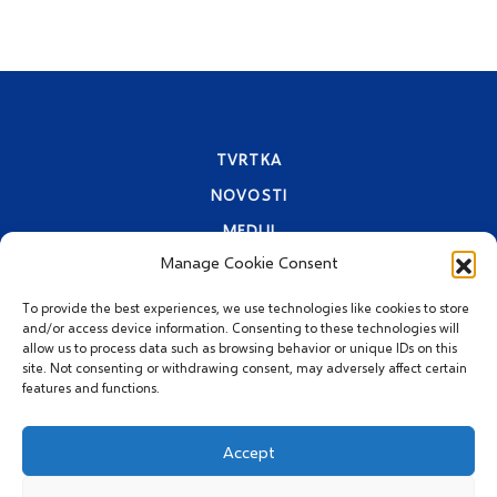
TVRTKA
NOVOSTI
MEDIJI
Manage Cookie Consent
KONTAKTI
PRAVA PRIVATNOSTI
To provide the best experiences, we use technologies like cookies to store
and/or access device information. Consenting to these technologies will
allow us to process data such as browsing behavior or unique IDs on this
site. Not consenting or withdrawing consent, may adversely affect certain
features and functions.
Accept