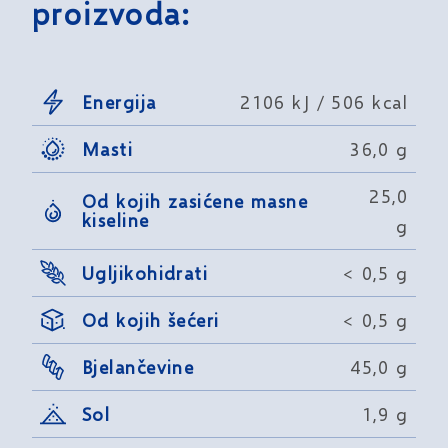
proizvoda:
Energija
2106 kJ / 506 kcal
Masti
36,0 g
25,0
Od kojih zasićene masne
kiseline
g
Ugljikohidrati
< 0,5 g
Od kojih šećeri
< 0,5 g
Bjelančevine
45,0 g
Sol
1,9 g