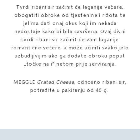
Tvrdi ribani sir začinit će laganije večere,
obogatiti obroke od tjestenine i rižota te
jelima dati onaj okus koji im nekada
nedostaje kako bi bila savršena. Ovaj divni
tvrdi ribani sir začinit će vam laganije
romantične večere, a može učiniti svako jelo
uzbudljivijim ako ga dodate obroku poput
„točke na i” netom prije serviranja.
MEGGLE
Grated Cheese
, odnosno ribani sir,
potražite u pakiranju od 40 g.