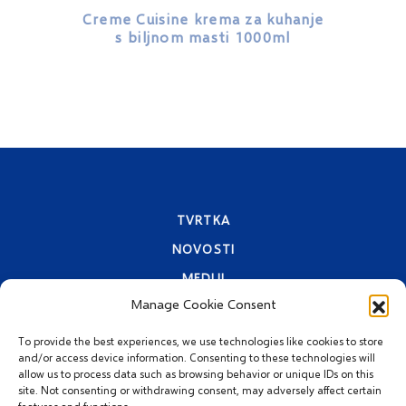
Creme Cuisine krema za kuhanje
s biljnom masti 1000ml
TVRTKA
NOVOSTI
MEDIJI
Manage Cookie Consent
KONTAKTI
PRAVA PRIVATNOSTI
To provide the best experiences, we use technologies like cookies to store
and/or access device information. Consenting to these technologies will
allow us to process data such as browsing behavior or unique IDs on this
site. Not consenting or withdrawing consent, may adversely affect certain