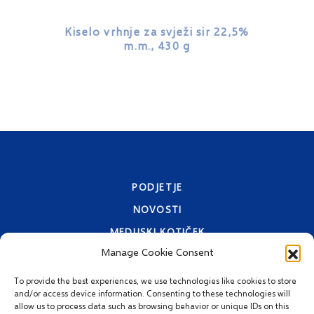
Kiselo vrhnje za svježi sir 22,5%
Creme Cu
m.m., 430 g
z rast
PODJETJE
NOVOSTI
MEDIJSKI KOTIČEK
Manage Cookie Consent
KONTAKTI
IZJAVA O ZASEBNOSTI
To provide the best experiences, we use technologies like cookies to store
and/or access device information. Consenting to these technologies will
allow us to process data such as browsing behavior or unique IDs on this