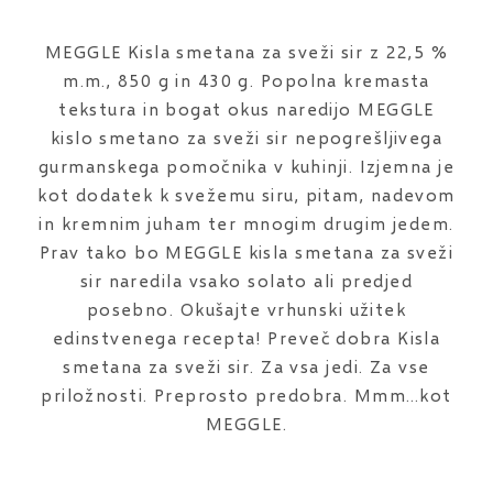
MEGGLE Kisla smetana za sveži sir z 22,5 %
m.m., 850 g in 430 g. Popolna kremasta
tekstura in bogat okus naredijo MEGGLE
kislo smetano za sveži sir nepogrešljivega
gurmanskega pomočnika v kuhinji. Izjemna je
kot dodatek k svežemu siru, pitam, nadevom
in kremnim juham ter mnogim drugim jedem.
Prav tako bo MEGGLE kisla smetana za sveži
sir naredila vsako solato ali predjed
posebno. Okušajte vrhunski užitek
edinstvenega recepta! Preveč dobra Kisla
smetana za sveži sir. Za vsa jedi. Za vse
priložnosti. Preprosto predobra. Mmm…kot
MEGGLE.