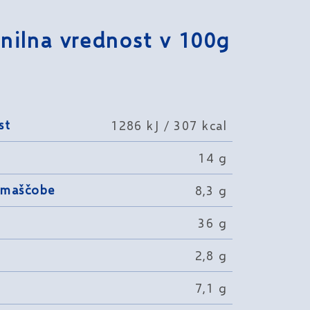
nilna vrednost v 100g
st
1286 kJ / 307 kcal
14 g
 maščobe
8,3 g
36 g
2,8 g
7,1 g