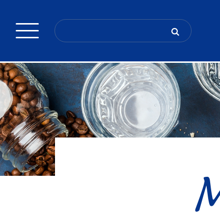
Search
for:
M