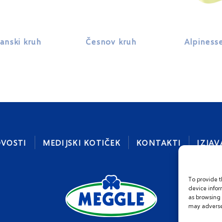
anski kruh
Česnov kruh
Alpiness
VOSTI
MEDIJSKI KOTIČEK
KONTAKTI
IZJAV
To provide t
device infor
as browsing 
may adversel