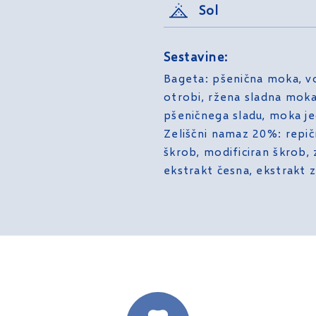
Sol
Sestavine:
Bageta: pšenična moka, vo
otrobi, ržena sladna mok
pšeničnega sladu, moka je
Zeliščni namaz 20%: repično
škrob, modificiran škrob,
ekstrakt česna, ekstrakt 