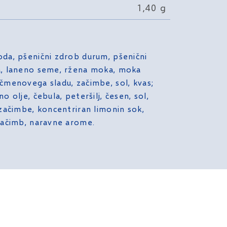
1,40 g
da, pšenični zdrob durum, pšenični
a, laneno seme, ržena moka, moka
čmenovega sladu, začimbe, sol, kvas;
 olje, čebula, peteršilj, česen, sol,
 začimbe, koncentriran limonin sok,
začimb, naravne arome.