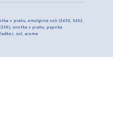
rotka v prahu, emulgirne soli (E450, E452,
E330), sirotka v prahu, paprika
sladkor, sol, arome