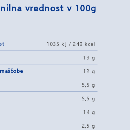
nilna vrednost v 100g
st
1035 kJ / 249 kcal
19 g
 maščobe
12 g
5,5 g
5,5 g
14 g
2,5 g