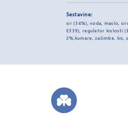
Sestavine:
sir (34%), voda, maslo, si
E339), regulator kislosti (
2%,kumare, začimbe, kis, 