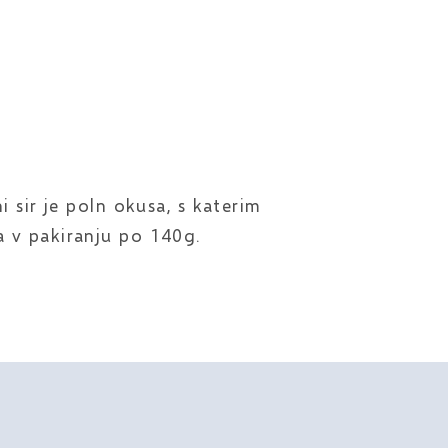
 sir je poln okusa, s katerim
a v pakiranju po 140g.