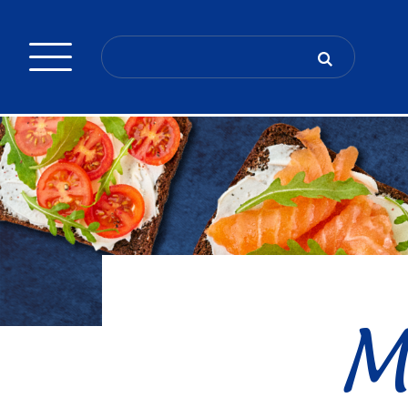
Search
for:
M