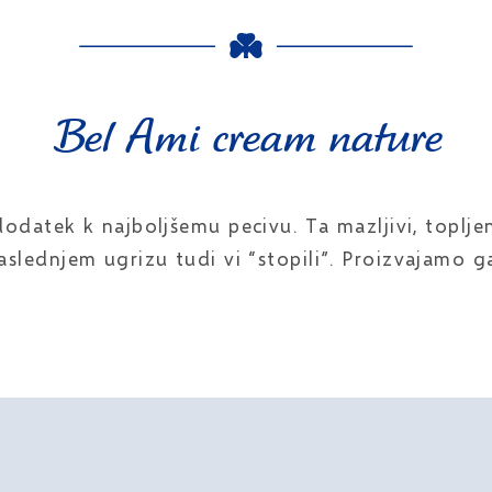
Bel Ami cream nature
atek k najboljšemu pecivu. Ta mazljivi, topljeni
aslednjem ugrizu tudi vi “stopili”. Proizvajamo g